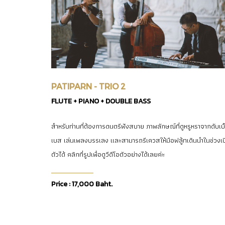
PATIPARN - TRIO 2
FLUTE + PIANO + DOUBLE BASS
สำหรับท่านที่ต้องการดนตรีฟังสบาย ภาพลักษณ์ที่ดูหรูหราจากดับเบิ
เบส เล่นเพลงบรรเลง และสามารถรีเควสให้มือฟลู้ทเดินนำในช่วงเป
ตัวได้ คลิกที่รูปเพื่อดูวีดีโอตัวอย่างได้เลยค่ะ
Price : 17,000 Baht.