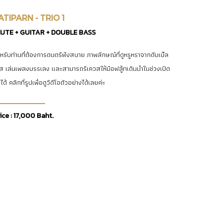
ATIPARN - TRIO 1
LUTE + GUITAR + DOUBLE BASS
หรับท่านที่ต้องการดนตรีฟังสบาย ภาพลักษณ์ที่ดูหรูหราจากดับเบิ้ล
ส เล่นเพลงบรรเลง และสามารถรีเควสให้มือฟลู้ทเดินนำในช่วงเปิด
วได้ คลิกที่รูปเพื่อดูวีดีโอตัวอย่างได้เลยค่ะ
ice : 17,000 Baht.