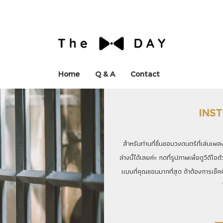
Home
Q & A
Contact
INS
สำหรับท่านที่ชื่นชอบวงดนตรีที่เล่น
ล่างนี้ได้เลยค่ะ กดที่รูปภาพเพื่อดูวีด
แบบที่คุณชอบมากที่สุด ถ้าต้องการเช็ค